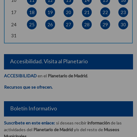
10
11
12
13
14
15
16
17
18
19
20
21
22
23
24
25
26
27
28
29
30
31
Accesibilidad. Visita al Planetario
ACCESIBILIDAD
en el
Planetario de Madrid
.
Recursos que se ofrecen.
Boletín Informativo
Suscríbete en este enlace:
si deseas recibir
información
de las
actividades del
Planetario de Madrid
y/o del resto de
Museos
Municipales
.