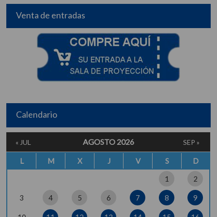
Venta de entradas
Calendario
AGOSTO 2026
« JUL
SEP »
L
M
X
J
V
S
D
1
2
3
4
5
6
7
8
9