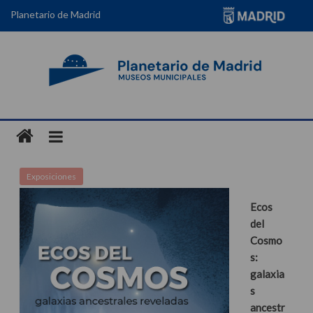
Planetario de Madrid
Exposiciones
Ecos
del
Cosmo
s:
galaxia
s
ancestr