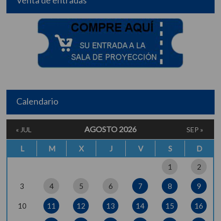
Venta de entradas
Calendario
AGOSTO 2026
« JUL
SEP »
L
M
X
J
V
S
D
1
2
3
4
5
6
7
8
9
10
11
12
13
14
15
16