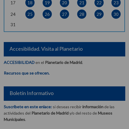
17
18
19
20
21
22
23
24
25
26
27
28
29
30
31
Accesibilidad. Visita al Planetario
ACCESIBILIDAD
en el
Planetario de Madrid
.
Recursos que se ofrecen.
Boletín Informativo
Suscríbete en este enlace:
si deseas recibir
información
de las
actividades del
Planetario de Madrid
y/o del resto de
Museos
Municipales
.