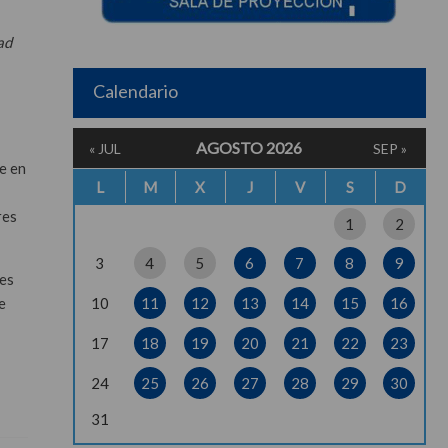
ad
Calendario
AGOSTO 2026
« JUL
SEP »
e en
L
M
X
J
V
S
D
res
1
2
3
4
5
6
7
8
9
nes
e
10
11
12
13
14
15
16
17
18
19
20
21
22
23
24
25
26
27
28
29
30
31