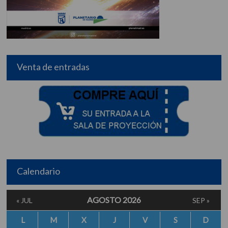
Venta de entradas
Calendario
AGOSTO 2026
« JUL
SEP »
L
M
X
J
V
S
D