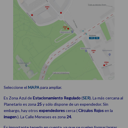
Seleccione el
MAPA
para ampliar.
Es Zona Azul de
Estacionamiento
Regulado
(
SER
). La más cercana al
Planetario es zona
25
y sólo dispone de un expendedor. Sin
embargo, hay otros
expendedores
cerca (
Círculos Rojos
en la
imagen
). La Calle Meneses es zona
24
.
Es importante tenerlo en cuenta, ya que se suelen formar largas