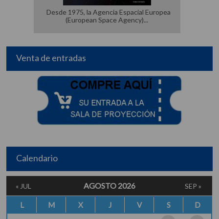
Desde 1975, la Agencia Espacial Europea
(European Space Agency)
Venta de entradas
Calendario
AGOSTO 2026
« JUL
SEP »
L
M
X
J
V
S
D