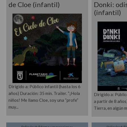
de Cloe (infantil)
Donki: odi
(infantil)
Dirigido a: Público infantil (hasta los 6
años) Duración: 35 min. Trailer. “¡Hola
Dirigido a: Públi
niños! Me llamo Cloe, soy una “profe”
a partir de 8 años
muy
Tierra, en algún 
Películas fulldome y proyecciones
Películas ful