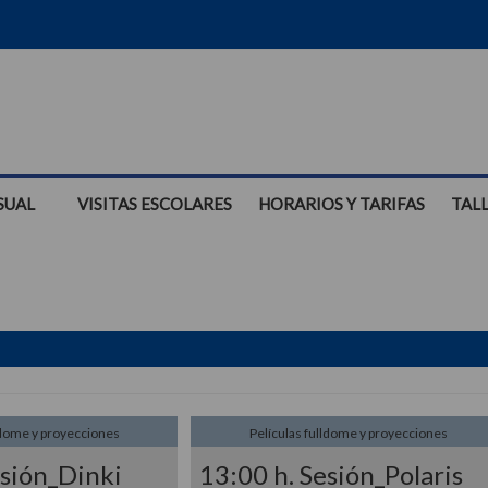
SUAL
VISITAS ESCOLARES
HORARIOS Y TARIFAS
TAL
ldome y proyecciones
Películas fulldome y proyecciones
esión_Dinki
13:00 h. Sesión_Polaris