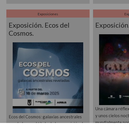
Exposiciones
Ex
Exposición. Ecos del
Exposición.
Cosmos.
Una cámara réflex 
y unos cielos noc
Ecos del Cosmos: galaxias ancestrales
mundialmente por 
reveladas es el título de la exposición de